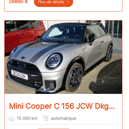
26890
€
Plus de détails
Mini Cooper C 156 JCW Dkg7 3P
15 000 km
automatique