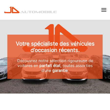
Skip to main content
Votre spécialiste des véhicules
d’occasion récents.
Découvrez notre sélection rigoureuse de
voitures en
parfait état
, toutes assorties
d’une
garantie
.