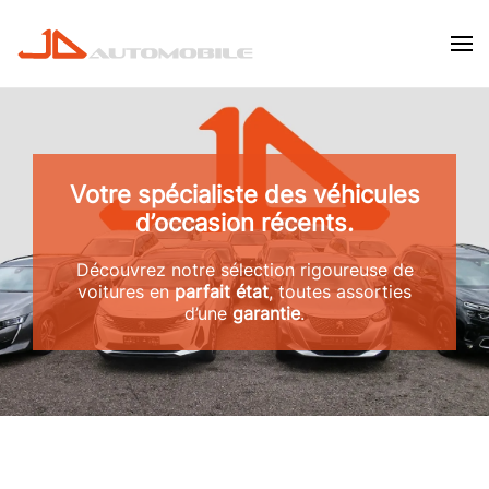
Skip to main content
Votre spécialiste des véhicules
d’occasion récents.
Découvrez notre sélection rigoureuse de
voitures en
parfait état
, toutes assorties
d’une
garantie
.