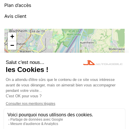
Plan d’accès
Avis client
+
−
Leaflet
|
©
OpenStreetMap