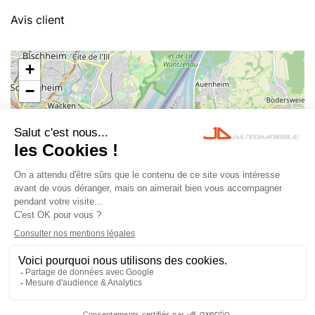
Avis client
+
−
Leaflet
|
©
OpenStreetMap
© 2023 JD Automobile
-
Tous droits réservés -