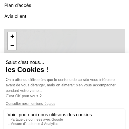
Plan d’accès
Avis client
+
−
Leaflet
|
©
OpenStreetMap