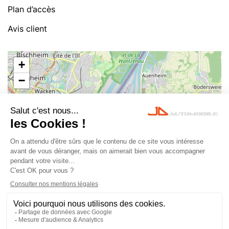
Plan d’accès
Avis client
+
−
Leaflet
|
©
OpenStreetMap