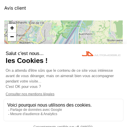
Avis client
+
−
Leaflet
|
©
OpenStreetMap
© 2023 JD Automobile
-
Tous droits réservés -