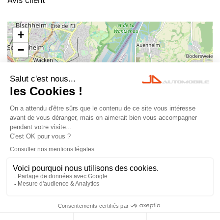
Avis client
+
−
Leaflet
|
©
OpenStreetMap
© 2023 JD Automobile
-
Tous droits réservés -
Mentions légales
- Agence web
Digicom Corporation